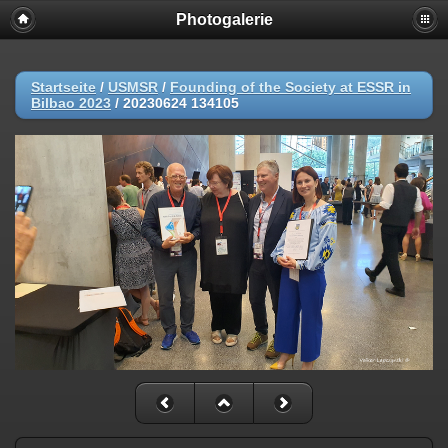
Photogalerie
Startseite
/
USMSR
/
Founding of the Society at ESSR in
Bilbao 2023
/
20230624 134105