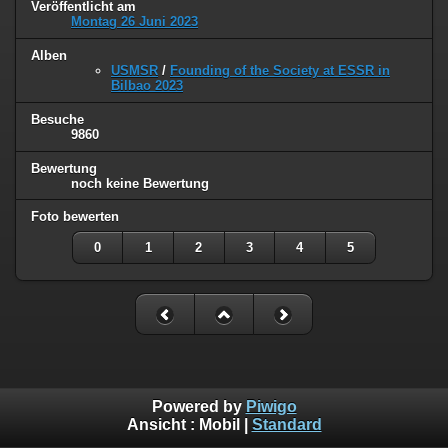
Veröffentlicht am
Montag 26 Juni 2023
Alben
USMSR
/
Founding of the Society at ESSR in
Bilbao 2023
Besuche
9860
Bewertung
noch keine Bewertung
Foto bewerten
0
1
2
3
4
5
Powered by
Piwigo
Ansicht :
Mobil
|
Standard