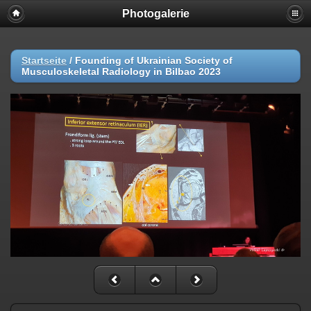
Photogalerie
Startseite
/
Founding of Ukrainian Society of
Musculoskeletal Radiology in Bilbao 2023