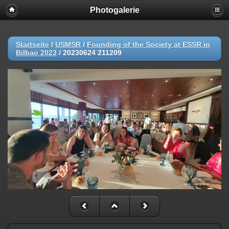
Photogalerie
Startseite
/
USMSR
/
Founding of the Society at ESSR in
Bilbao 2023
/
20230624 211209