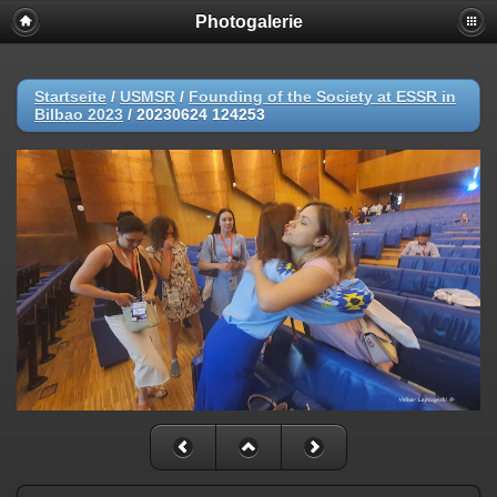
Photogalerie
Startseite
/
USMSR
/
Founding of the Society at ESSR in
Bilbao 2023
/
20230624 124253