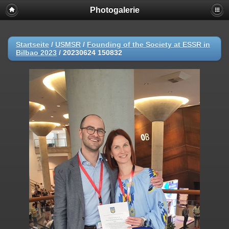
Photogalerie
Startseite
/
USMSR
/
Founding of the Society at ESSR in
Bilbao 2023
/
20230624 150832