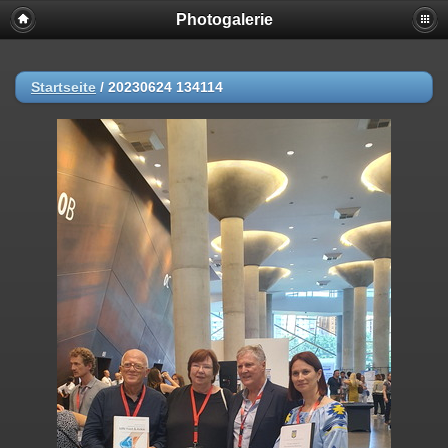
Photogalerie
Startseite
/
20230624 134114