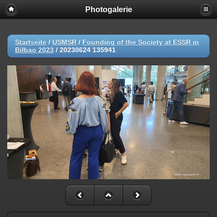
Photogalerie
Startseite
/
USMSR
/
Founding of the Society at ESSR in
Bilbao 2023
/
20230624 135941